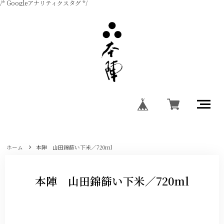
/* Googleアナリティクスタグ */
ホーム
本陣 山田錦篩い下米／720ml
本陣 山田錦篩い下米／720ml