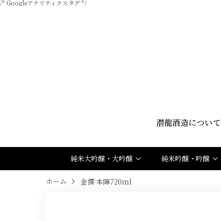
/* Googleアナリティクスタグ */
潜龍酒造について
純米大吟醸・大吟醸
純米吟醸・吟醸
ホーム
金撰 本陣720ml