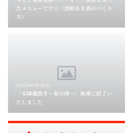
たメニューです①（酒粕あま酒のつくり
方）
2021/04/19 15:21
「本陣蔵開き～春の陣～」無事に終了い
たしました