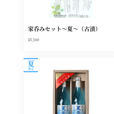
家呑みセット〜夏～（古漬）
¥5,500