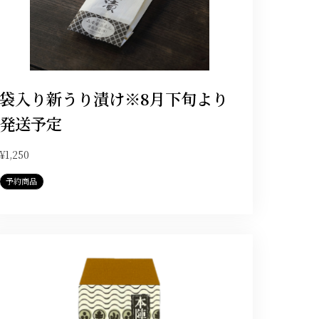
袋入り新うり漬け※8月下旬より
発送予定
¥1,250
予約商品