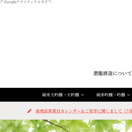
/* Googleアナリティクスタグ */
潜龍酒造について
純米大吟醸・大吟醸
純米吟醸・吟醸
直売店営業日カレンダー＆ご見学に関しまして（7