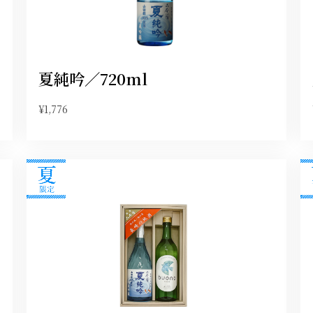
夏純吟／720ml
¥1,776